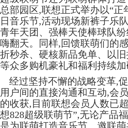
总部园区,联想正式举办以“正
日音乐节,活动现场新裤子乐
青年天团、强棒天使棒球队纷
嗨翻天。同样,回馈联萌们的
折秒杀、硬核新品免单、以旧
等众多购机豪礼和福利持续加
经过坚持不懈的战略变革,
用户间的直接沟通和互动,会
的收获,目前联想会员人数已超
想828超级联萌节”,无论产品
是为联萌打造音乐节、邀联萌