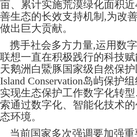
亩、累计实施荒漠绿化面积近4
善生态的长效支持机制,为改
做出巨大贡献。
携手社会多方力量,运用数
联想一直在积极践行的科技赋能
天鹅洲白鱀豚国家级自然保护区开
Island Conservation
实现生态保护工作数字化转型
索通过数字化、智能化技术的
态环境。
当前国家多次强调要加强重