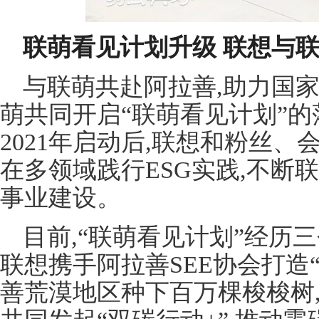
联萌看见计划升级 联想与联
与联萌共赴阿拉善,助力国家
萌共同开启“联萌看见计划”
2021年启动后,联想和粉丝、
在多领域践行ESG实践,不断
事业建设。
目前,“联萌看见计划”经历三个
联想携手阿拉善SEE协会打造
善荒漠地区种下百万棵梭梭树,