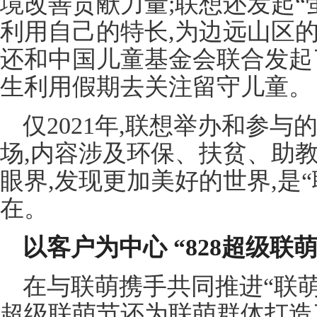
境改善贡献力量;联想还发起“
利用自己的特长,为边远山区
还和中国儿童基金会联合发起了
生利用假期去关注留守儿童。
仅2021年,联想举办和参与
场,内容涉及环保、扶贫、助
眼界,发现更加美好的世界,是
在。
以客户为中心 “828超级联
在与联萌携手共同推进“联萌
超级联萌节还为联萌群体打造