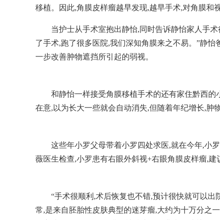
移植。因此,角膜皮样瘤越早发现,越早手术,对角膜和
当护士从手术室抱出静怡,同时告诉静怡家人手术
了手术,跑了很多医院,我们深知角膜来之不易。”静怡
一步改善肿物遮挡所引起的弱视。
和静怡一样接受角膜移植手术的还有家住黔西的小
在意,以为长大一些就会自动消失,但随着年纪增长,肿
这些年小罗父母带着小罗四处求医,就在今年,小
薇医生检查,小罗患有右眼外斜视+右眼角膜皮样瘤,
“手术很顺利,术后恢复也不错,预计很快就可以
常,是来自胚胎性皮肤典型的迷芽瘤,大约为十万分之