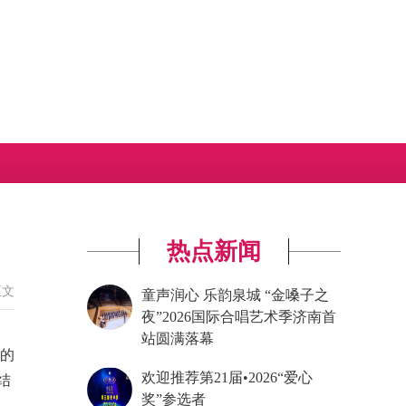
热点新闻
正文
童声润心 乐韵泉城 “金嗓子之
夜”2026国际合唱艺术季济南首
站圆满落幕
康的
欢迎推荐第21届•2026“爱心
结
奖”参选者