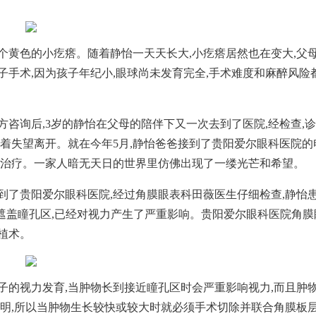
个黄色的小疙瘩。随着静怡一天天长大,小疙瘩居然也在变大,父
子手术,因为孩子年纪小,眼球尚未发育完全,手术难度和麻醉风险
方咨询后,3岁的静怡在父母的陪伴下又一次去到了医院,经检查,
带着失望离开。就在今年5月,静怡爸爸接到了贵阳爱尔眼科医院的
院治疗。一家人暗无天日的世界里仿佛出现了一缕光芒和希望。
到了贵阳爱尔眼科医院,经过角膜眼表科田薇医生仔细检查,静怡
分遮盖瞳孔区,已经对视力产生了严重影响。贵阳爱尔眼科医院角膜
植术。
子的视力发育,当肿物长到接近瞳孔区时会严重影响视力,而且肿
透明,所以当肿物生长较快或较大时就必须手术切除并联合角膜板