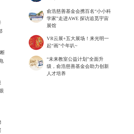
俞浩慈善基金会携百名“小小科
学家”走进AWE 探访追觅宇宙
母
展馆
都
VR云展+五大展场！来光明一
起“画”个年叭~
诊断
“未来教室公益计划”全面升
电
级，俞浩慈善基金会助力创新
人才培养
患
眼
物
层