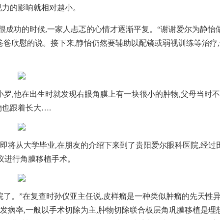
视力的影响就相对越小。
很成功的时候,一家人忐忑的心情才逐渐平复。“谢谢爱尔为静怡
爸爸欣慰的说。接下来,静怡仍然要辅助以配镜或弱视训练等治疗
罗,他在出生时就发现右眼角膜上有一块很小的肿物,父母当时
物也跟着长大….
罗即将从大学毕业,在朋友的介绍下来到了贵阳爱尔眼科医院,经过
建议进行角膜移植手术。
出院了。”在复查时孙仪亚主任说,皮样瘤是一种类似肿瘤的先天性
一发病率,一般以手术切除为主,肿物切除联合板层角巩膜移植是理