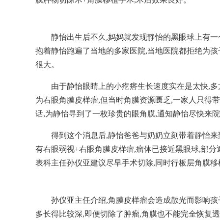
静怡出生后不久,妈妈就发现静怡的黑眼球上有一
抱着静怡跑遍了当地的多家医院,当地医院都拒绝为孩
很大。
由于静怡眼睛上的小疙瘩生长速度实在是太快,多
为右眼角膜皮样瘤,但当时角膜资源匮乏,一家人只得
话,为静怡寻到了一枚珍贵的眼角膜,通知静怡尽快来
得到这个消息后,静怡爸爸与奶奶立刻带着静怡来
有右眼弱视+右眼角膜皮样瘤,瘤体已接近黑眼球,部
表科主任孙仪亚建议尽早手术切除,同时行板层角膜移
孙仪亚主任介绍,角膜皮样瘤会造成散光而影响孩
多长得比较深,即便切除了肿瘤,角膜也不能完全恢复