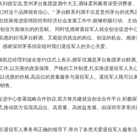
刘德宝说,贵州茅台集团是酒中大王,酒味柔和酱香深受消费者
们对这个品牌很有信心。” 茅台醇系列酒不仅是贵州茅台的优秀
在统筹推进疫情防控和经济社会发展工作中,能够积极行动、主
业创业方面做出的的贡献。 同时也感谢退役军人就业创业促进中
济实惠的好渇茅台醇酒、又能提供就业的岗位、创业的机会。感谢
、感谢深圳茅系供应链对我们退役军人的关心关爱。
场部总经理刘波在签约仪式上表示,拥军优属是茅台集团茅台醇酒
工作,以完善的政策保障、严格的工作制度,扎实推进退役军人关
,以优惠的价格,高品位的质量服务与退役军人。退役军人既可以
职销售。
进中心签署战略合作协议,双方将共建就业创业合作平台,积极
式,推动双方实现高品位、高质量、高效益发展。由深圳市茅系供
区退役军人事务局正确的领导下,举办了各类关爱退役军人服务活