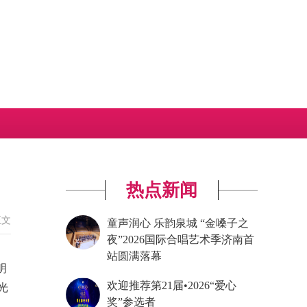
热点新闻
正文
童声润心 乐韵泉城 “金嗓子之
夜”2026国际合唱艺术季济南首
站圆满落幕
明
欢迎推荐第21届•2026“爱心
光
奖”参选者