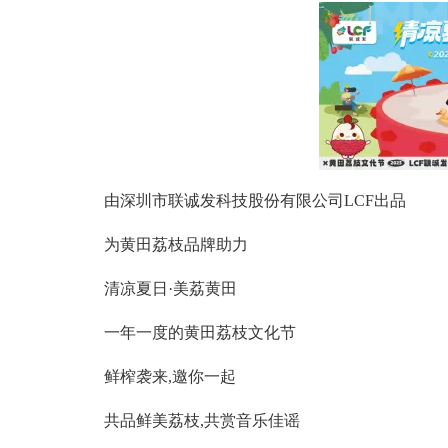
由深圳市联诚发科技股份有限公司LCF出品
为黄田荔枝品牌助力
清凉夏日·美荔黄田
一年一度的黄田荔枝文化节
鲜榨袭来,邀你一起
共品鲜美荔枝,共赏音乐佳谣