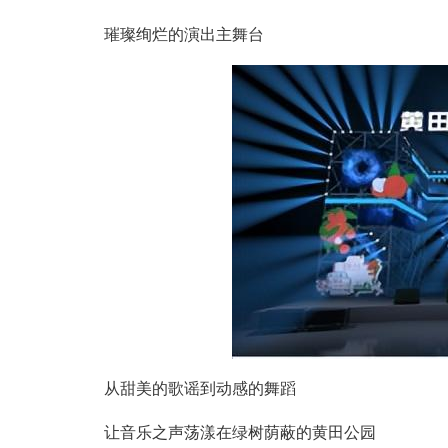
璀璨绚烂的演出主舞台
从甜美的歌谣到动感的舞蹈
让音乐之声荡漾在绿树荫蔽的黄田公园