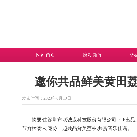
网站首页
滚动新闻
热
邀你共品鲜美黄田
发布时间：2023年6月19日
摘要:由深圳市联诚发科技股份有限公司LCF出品
节鲜榨袭来,邀你一起共品鲜美荔枝,共赏音乐佳谣。