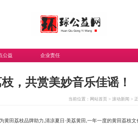
点公益
企业责任
荔枝，共赏美妙音乐佳谣！
当前位置：
网站首页
>
滚动新闻
> 
,为黄田荔枝品牌助力,清凉夏日·美荔黄田,一年一度的黄田荔枝文