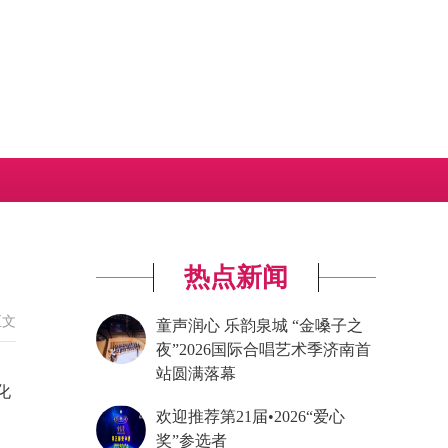
热点新闻
正文
童声润心 乐韵泉城 “金嗓子之
夜”2026国际合唱艺术季济南首
站圆满落幕
化
欢迎推荐第21届•2026“爱心
奖”参选者