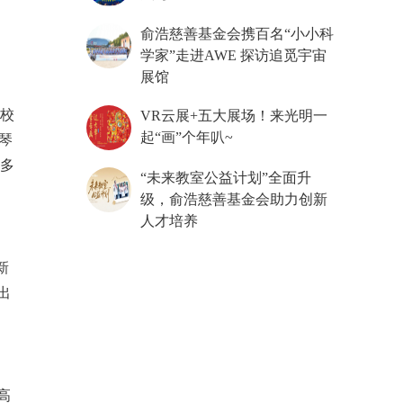
俞浩慈善基金会携百名“小小科
学家”走进AWE 探访追觅宇宙
展馆
该校
VR云展+五大展场！来光明一
起“画”个年叭~
琴
的多
“未来教室公益计划”全面升
级，俞浩慈善基金会助力创新
人才培养
新
出
高