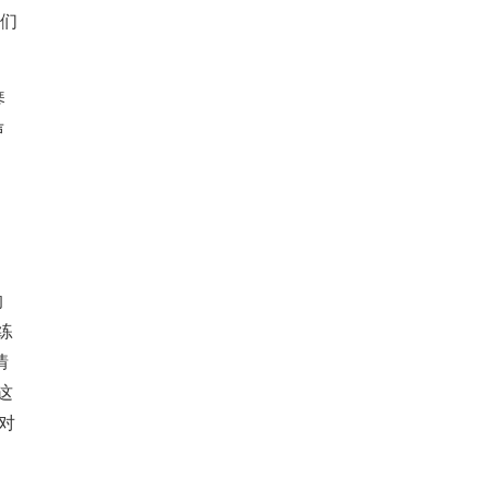
他们
琴
声
的
练
情
这
对