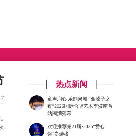
节
热点新闻
正文
童声润心 乐韵泉城 “金嗓子之
夜”2026国际合唱艺术季济南首
站圆满落幕
儿
欢迎推荐第21届•2026“爱心
次
奖”参选者