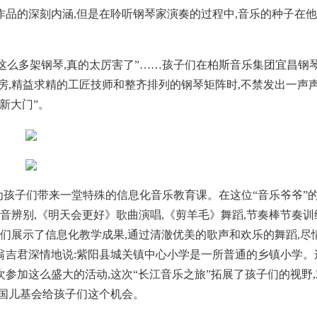
品的深刻内涵,但是在聆听钢琴家演奏的过程中,音乐的种子在
然有这么多架钢琴,真的太厉害了”……孩子们在柏斯音乐集团宜昌钢
房,精益求精的工匠技师和整齐排列的钢琴矩阵时,不禁发出一声
新大门”。
ekete为孩子们带来一堂特殊的信息化音乐教育课。在这位“音乐爷爷”
音辨别,《明天会更好》歌曲演唱,《剪羊毛》舞蹈,节奏棒节奏训
子们展示了信息化教学成果,通过清澈优美的歌声和欢乐的舞蹈,尽
翁吉君深情地说:紫阳县城关镇中心小学是一所普通的乡镇小学。
参加这么盛大的活动,这次“长江音乐之旅”拓展了孩子们的视野,
中国儿基会给孩子们这个机会。