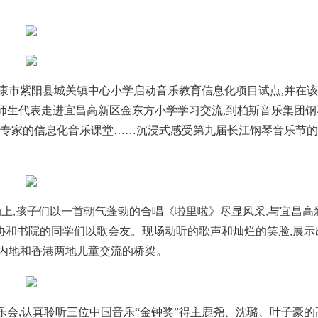
省安康市紫阳县城关镇中心小学启动音乐教育信息化项目试点,并在
益师生代表走进宜昌高新区金东方小学学习交流,到柏斯音乐集团钢
育专家的信息化音乐课堂……沉浸式感受第九届长江钢琴音乐节
活动上,孩子们以一首朝气蓬勃的合唱《啦里啦》尽显风采,与宜昌高
协和书院的同学们以歌会友。现场动听的歌声和灿烂的笑脸,展示
了内地和香港两地儿童交流的桥梁。
乐会,认真聆听三位中国音乐“金钟奖”得主鹿尧、沈璐、叶子豪的