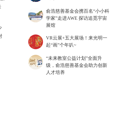
来
俞浩慈善基金会携百名“小小科
学家”走进AWE 探访追觅宇宙
展馆
少
对
VR云展+五大展场！来光明一
起“画”个年叭~
“未来教室公益计划”全面升
级，俞浩慈善基金会助力创新
人才培养