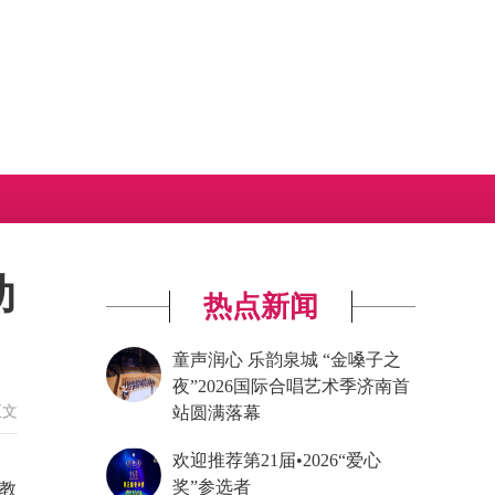
助
热点新闻
童声润心 乐韵泉城 “金嗓子之
夜”2026国际合唱艺术季济南首
正文
站圆满落幕
欢迎推荐第21届•2026“爱心
奖”参选者
教