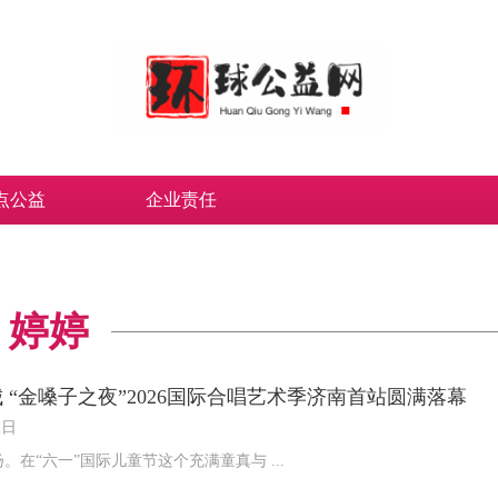
点公益
企业责任
婷婷
 “金嗓子之夜”2026国际合唱艺术季济南首站圆满落幕
2日
在“六一”国际儿童节这个充满童真与 ...