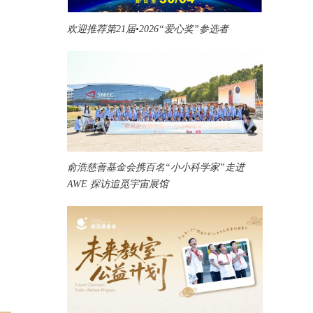
欢迎推荐第21届•2026“爱心奖”参选者
俞浩慈善基金会携百名“小小科学家”走进
AWE 探访追觅宇宙展馆