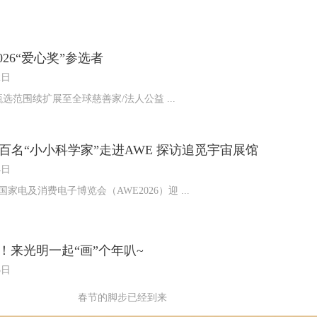
026“爱心奖”参选者
2日
选范围续扩展至全球慈善家/法人公益 ...
百名“小小科学家”走进AWE 探访追觅宇宙展馆
4日
中国家电及消费电子博览会（AWE2026）迎 ...
！来光明一起“画”个年叭~
3日
春节的脚步已经到来